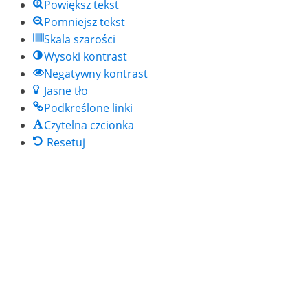
Powiększ tekst
Pomniejsz tekst
Skala szarości
Wysoki kontrast
Negatywny kontrast
Jasne tło
Podkreślone linki
Czytelna czcionka
Resetuj